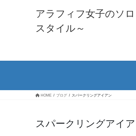
コ
ナ
ン
ビ
アラフィフ女子のソロ
テ
ゲ
ン
ー
スタイル～
ツ
シ
へ
ョ
ス
ン
キ
に
ッ
移
プ
動
HOME
ブログ
スパークリングアイアン
スパークリングアイア