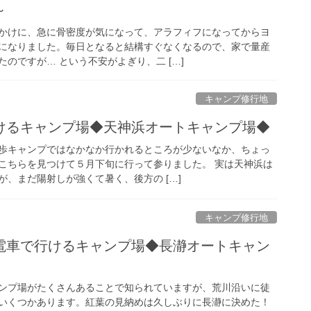
～
かけに、急に骨密度が気になって、アラフィフになってからヨ
になりました。毎日となると結構すぐなくなるので、家で量産
のですが… という不安がよぎり、二 […]
キャンプ修行地
けるキャンプ場◆天神浜オートキャンプ場◆
歩キャンプではなかなか行かれるところが少ないなか、ちょっ
こちらを見つけて５月下旬に行って参りました。 実は天神浜は
、まだ陽射しが強くて暑く、後方の […]
キャンプ修行地
電車で行けるキャンプ場◆長瀞オートキャン
ンプ場がたくさんあることで知られていますが、荒川沿いに徒
いくつかあります。紅葉の見納めは久しぶりに長瀞に決めた！