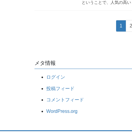
ということで、人気の高い「
固
1
定
投
ペ
稿
ー
の
ジ
メタ情報
ペ
ー
ログイン
ジ
送
投稿フィード
り
コメントフィード
WordPress.org