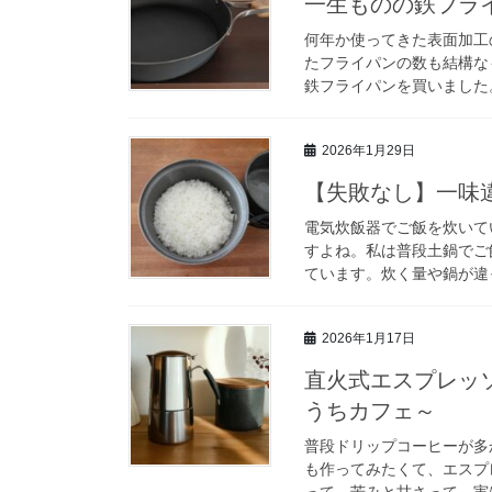
一生ものの鉄フラ
何年か使ってきた表面加工
たフライパンの数も結構な
鉄フライパンを買いました。
2026年1月29日
【失敗なし】一味
電気炊飯器でご飯を炊いて
すよね。私は普段土鍋でご
ています。炊く量や鍋が違っ
2026年1月17日
直火式エスプレッ
うちカフェ～
普段ドリップコーヒーが多
も作ってみたくて、エスプ
って、苦みと甘さって、実は