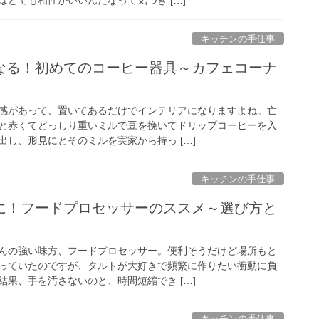
キッチンの手仕事
なる！初めてのコーヒー器具～カフェコーナ
感があって、置いてあるだけでインテリアになりますよね。亡
と赤くてどっしり重いミルで豆を挽いてドリップコーヒーを入
し、形見にとそのミルを実家から持っ […]
キッチンの手仕事
に！フードプロセッサーのススメ～選び方と
んの強い味方、フードプロセッサー。便利そうだけど場所もと
っていたのですが、タルトが大好きで頻繁に作りたい衝動に負
果、手を汚さないのと、時間短縮でき […]
キッチンの手仕事