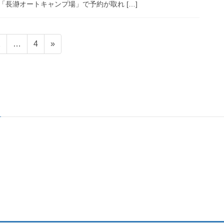
長瀞オートキャンプ場」で予約が取れ […]
固
固
2
…
4
»
定
定
ペ
ペ
ー
ー
ジ
ジ