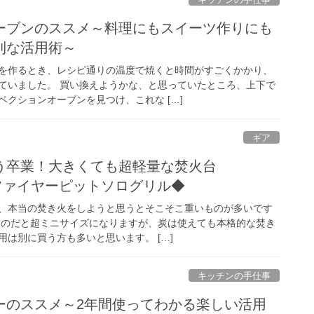
ーブンのススメ～料理にもスイーツ作りにも
利な活用術～
を作るとき、レシピ通りの温度で焼くと時間がすごくかかり、
ていました。 買い換えようかな、と思っていたところ、上下で
クションオーブンを見つけ、これな […]
ギア
う卒業！大きくても超軽量な焚火台
R ファイヤーピットソログリル◆
、本当の焚き火をしようと思うとそこそこ重いものが多いです
ものだと超ミニサイズになりますが、炭は使えても本格的な焚き
は別に買う方も多いと思います。 […]
キッチンの手仕事
ーのススメ～2年間使ってわかる楽しい活用