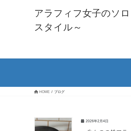
コ
ナ
ン
ビ
アラフィフ女子のソロ
テ
ゲ
ン
ー
スタイル～
ツ
シ
へ
ョ
ス
ン
キ
に
ッ
移
プ
動
HOME
ブログ
2026年2月4日