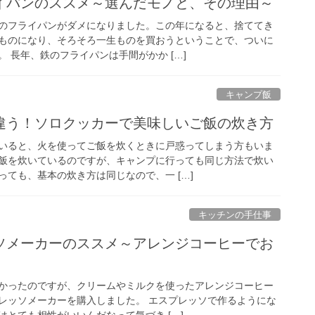
イパンのススメ～選んだモノと、その理由～
のフライパンがダメになりました。この年になると、捨ててき
ものになり、そろそろ一生ものを買おうということで、ついに
 長年、鉄のフライパンは手間がかか […]
キャンプ飯
違う！ソロクッカーで美味しいご飯の炊き方
いると、火を使ってご飯を炊くときに戸惑ってしまう方もいま
飯を炊いているのですが、キャンプに行っても同じ方法で炊い
ても、基本の炊き方は同じなので、一 […]
キッチンの手仕事
ソメーカーのススメ～アレンジコーヒーでお
かったのですが、クリームやミルクを使ったアレンジコーヒー
レッソメーカーを購入しました。 エスプレッソで作るようにな
とても相性がいいんだなって気づき […]