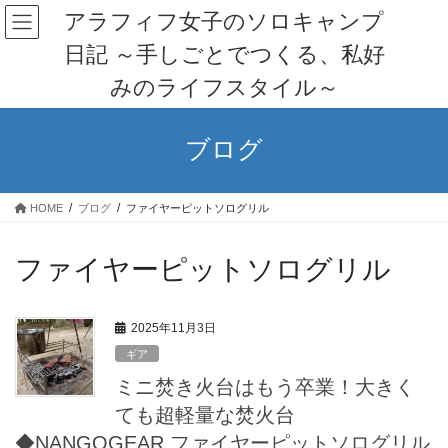
コ
ナ
アラフィフ女子のソロキャンプ
ン
ビ
日記 ～手しごとでつくる、私好
テ
ゲ
ン
ー
みのライフスタイル～
ツ
シ
へ
ョ
ス
ン
ブログ
キ
に
ッ
移
プ
動
HOME
ブログ
ファイヤーピットソログリル
ファイヤーピットソログリル
2025年11月3日
ギア
ミニ焚き火台はもう卒業！大きく
ても超軽量な焚火台
◆NANGOGEAR ファイヤーピットソログリル