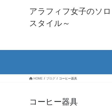
コ
ナ
ン
ビ
アラフィフ女子のソロ
テ
ゲ
ン
ー
スタイル～
ツ
シ
へ
ョ
ス
ン
キ
に
ッ
移
プ
動
HOME
ブログ
コーヒー器具
コーヒー器具