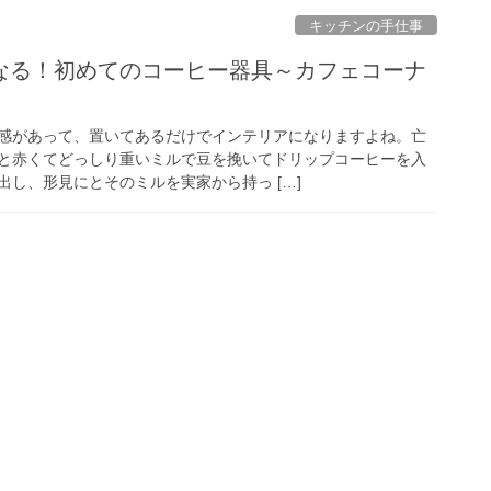
キッチンの手仕事
なる！初めてのコーヒー器具～カフェコーナ
感があって、置いてあるだけでインテリアになりますよね。亡
と赤くてどっしり重いミルで豆を挽いてドリップコーヒーを入
し、形見にとそのミルを実家から持っ […]