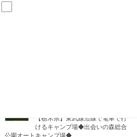
コ
ナ
アラフィフ女子のソロキャンプ
ン
ビ
日記 ～手しごとでつくる、私好
テ
ゲ
ン
ー
みのライフスタイル～
ツ
シ
へ
ョ
ス
ン
ブログ
キ
に
ッ
移
プ
動
HOME
ブログ
キャンプ場
キャンプ場
2021年10月12日
キャンプ修行地
【栃木県】東武線沿線で電車で行
けるキャンプ場◆出会いの森総合
公園オートキャンプ場◆